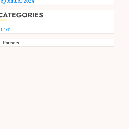
September 2024
CATEGORIES
SLOT
Partners