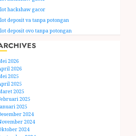
slot hackshaw gacor
slot deposit va tanpa potongan
slot deposit ovo tanpa potongan
ARCHIVES
Mei 2026
April 2026
Mei 2025
April 2025
Maret 2025
Februari 2025
Januari 2025
Desember 2024
November 2024
Oktober 2024