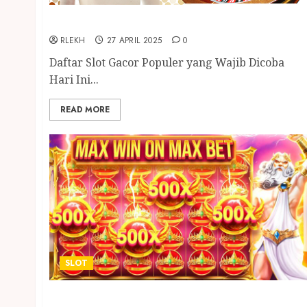
Update Slot Gacor Hari Ini
RLEKH
27 APRIL 2025
0
Daftar Slot Gacor Populer yang Wajib Dicoba
Hari Ini...
READ MORE
SLOT
Slot Online dengan Hadiah Fantastis di