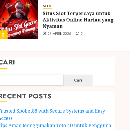
SLOT
Situs Slot Terpercaya untuk
Aktivitas Online Harian yang
Nyaman
27 APRIL 2026
0
3
4
CARI
Cari
RECENT POSTS
Trusted Sbobet88 with Secure Systems and Easy
Access
Tips Aman Menggunakan Toto 4D untuk Pengguna