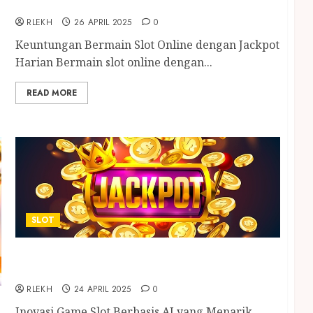
Slot Online dengan Bonus Jackpot Harian
RLEKH
26 APRIL 2025
0
Keuntungan Bermain Slot Online dengan Jackpot
Harian Bermain slot online dengan...
READ MORE
SLOT
Bagaimana AI Mengubah Pengalaman
Bermain Slot Online
RLEKH
24 APRIL 2025
0
Inovasi Game Slot Berbasis AI yang Menarik