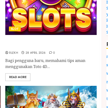
SLOT
Tips Aman Menggunakan Toto 4D untuk
Pengguna Baru
RLEKH
28 APRIL 2026
0
Bagi pengguna baru, memahami tips aman
menggunakan Toto 4D...
READ MORE
r