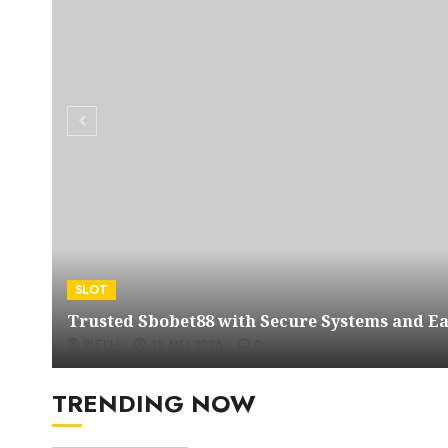
SLOT
Trusted Sbobet88 with Secure Systems and Ea
RLEKH
12 MEI 2026
0
TRENDING NOW