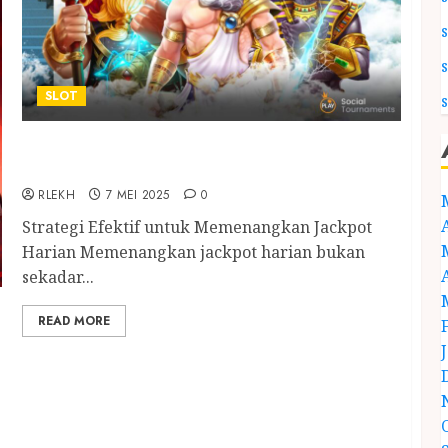
SLOT
Pengalaman Bermain Slot Online dengan
Jackpot Harian
RLEKH
7 MEI 2025
0
Strategi Efektif untuk Memenangkan Jackpot
Harian Memenangkan jackpot harian bukan
sekadar...
READ MORE