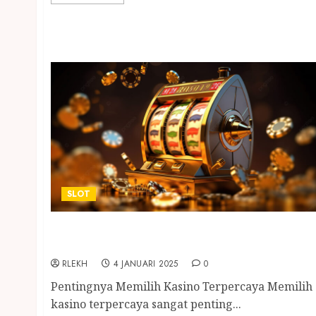
SLOT
Strategi Terbaik untuk Menang di Slot
Online
RLEKH
4 JANUARI 2025
0
Pentingnya Memilih Kasino Terpercaya Memilih
kasino terpercaya sangat penting...