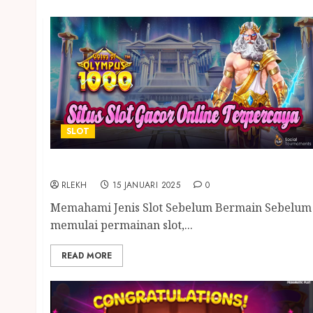
SLOT
5 Kesalahan Umum Pemain Slot Online
RLEKH
15 JANUARI 2025
0
Memahami Jenis Slot Sebelum Bermain Sebelum
memulai permainan slot,...
READ MORE