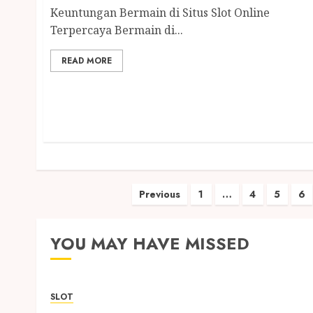
Keuntungan Bermain di Situs Slot Online
Terpercaya Bermain di...
READ MORE
Paginasi
Previous
1
…
4
5
6
pos
YOU MAY HAVE MISSED
SLOT