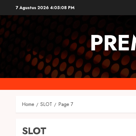
Skip
7 Agustus 2026
4:05:09 PM
to
content
PRE
Home
SLOT
Page 7
SLOT