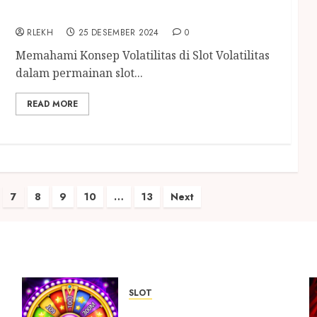
Apa Itu RTP dan Volatilitas di Slot Online?
RLEKH
25 DESEMBER 2024
0
Memahami Konsep Volatilitas di Slot Volatilitas
dalam permainan slot...
READ MORE
7
8
9
10
…
13
Next
SLOT
Tips Aman Menggunakan