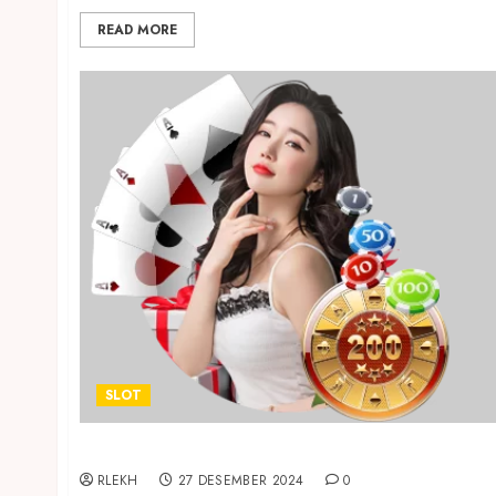
READ MORE
SLOT
Situs Slot Online Terpercaya di Tahun Ini
RLEKH
27 DESEMBER 2024
0