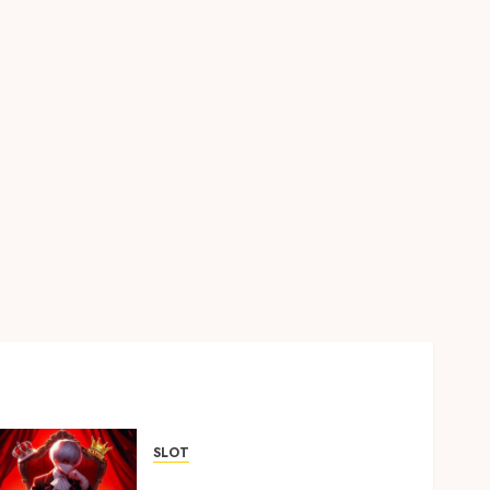
SLOT
Situs Slot Terpercaya untuk