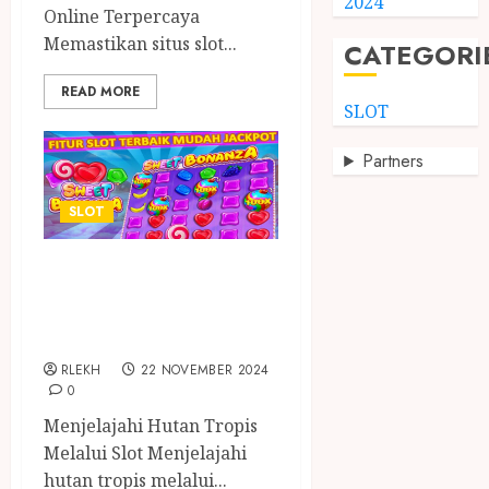
2024
Online Terpercaya
Memastikan situs slot...
CATEGORI
READ MORE
SLOT
Partners
SLOT
Top 10 Slot Online
Bertema
Petualangan
RLEKH
22 NOVEMBER 2024
0
Menjelajahi Hutan Tropis
Melalui Slot Menjelajahi
hutan tropis melalui...