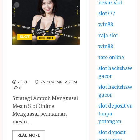
nexus slot
slot777
win88
raja slot
SLOT
win88
Rahasia Menang
toto online
Besar di Mesin
slot hackshaw
Slot Online
gacor
RLEKH
26 NOVEMBER 2024
slot hackshaw
0
gacor
Strategi Ampuh Menguasai
slot deposit va
Mesin Slot Online
tanpa
Menguasai permainan
potongan
mesin...
slot deposit
READ MORE