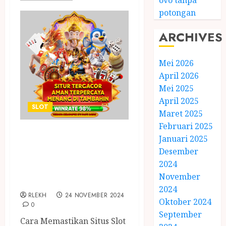
ovo tanpa
potongan
ARCHIVES
Mei 2026
April 2026
Mei 2025
April 2025
SLOT
Maret 2025
Februari 2025
Keamanan Data
Januari 2025
Pribadi Saat
Desember
Bermain Slot
2024
November
Online
2024
RLEKH
24 NOVEMBER 2024
Oktober 2024
0
September
Cara Memastikan Situs Slot