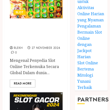
untuk
Aktivitas
SLOT
Online Harian
yang Nyaman
10 Penyedia Slot
Pengalaman
Online Terbaik di
Bermain Slot
Online
Dunia
dengan
RLEKH
27 NOVEMBER 2024
Jackpot
0
Harian
Mengenal Penyedia Slot
Slot Online
Online Terkemuka Secara
Bertema
Global Dalam dunia...
Mitologi
Yunani
READ MORE
Terbaik
PARTNERS