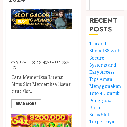
RECENT
SLOT
POSTS
Bagaimana
Trusted
Memilih Situs Slot
Sbobet88 with
Online Terpercaya
Secure
RLEKH
29 NOVEMBER 2024
Systems and
0
Easy Access
Cara Memeriksa Lisensi
Tips Aman
Situs Slot Memeriksa lisensi
Menggunakan
situs slot...
Toto 4D untuk
Pengguna
READ MORE
Baru
Situs Slot
Terpercaya