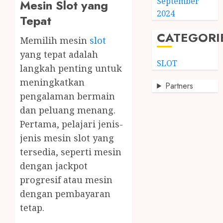
September
Mesin Slot yang
2024
Tepat
CATEGORI
Memilih mesin
slot
yang tepat adalah
SLOT
langkah penting untuk
meningkatkan
Partners
pengalaman bermain
dan peluang menang.
Pertama, pelajari jenis-
jenis mesin slot yang
tersedia, seperti mesin
dengan jackpot
progresif atau mesin
dengan pembayaran
tetap.