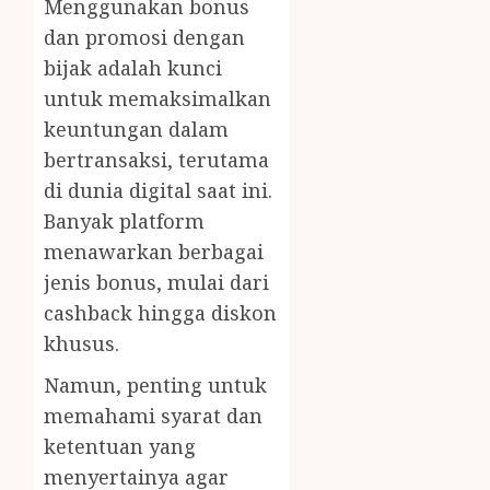
Menggunakan bonus
dan promosi dengan
bijak adalah kunci
untuk memaksimalkan
keuntungan dalam
bertransaksi, terutama
di dunia digital saat ini.
Banyak platform
menawarkan berbagai
jenis bonus, mulai dari
cashback hingga diskon
khusus.
Namun, penting untuk
memahami syarat dan
ketentuan yang
menyertainya agar