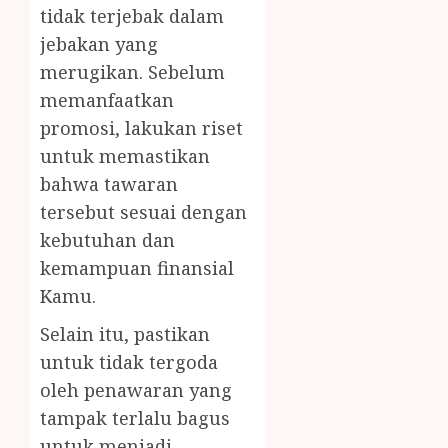
tidak terjebak dalam
jebakan yang
merugikan. Sebelum
memanfaatkan
promosi, lakukan riset
untuk memastikan
bahwa tawaran
tersebut sesuai dengan
kebutuhan dan
kemampuan finansial
Kamu.
Selain itu, pastikan
untuk tidak tergoda
oleh penawaran yang
tampak terlalu bagus
untuk menjadi