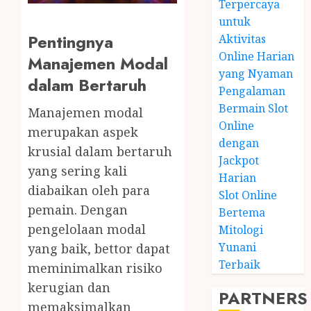
Terpercaya
untuk
Pentingnya
Aktivitas
Online Harian
Manajemen Modal
yang Nyaman
dalam Bertaruh
Pengalaman
Bermain Slot
Manajemen modal
Online
merupakan aspek
dengan
krusial dalam bertaruh
Jackpot
yang sering kali
Harian
diabaikan oleh para
Slot Online
pemain. Dengan
Bertema
pengelolaan modal
Mitologi
Yunani
yang baik, bettor dapat
Terbaik
meminimalkan risiko
kerugian dan
PARTNERS
memaksimalkan