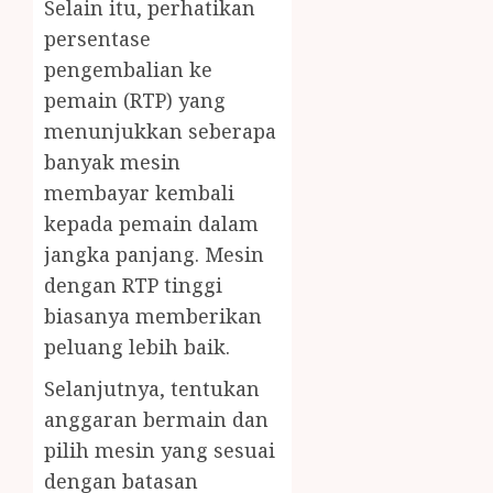
Selain itu, perhatikan
persentase
pengembalian ke
pemain (RTP) yang
menunjukkan seberapa
banyak mesin
membayar kembali
kepada pemain dalam
jangka panjang. Mesin
dengan RTP tinggi
biasanya memberikan
peluang lebih baik.
Selanjutnya, tentukan
anggaran bermain dan
pilih mesin yang sesuai
dengan batasan