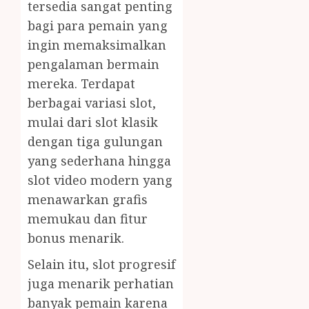
tersedia sangat penting
bagi para pemain yang
ingin memaksimalkan
pengalaman bermain
mereka. Terdapat
berbagai variasi slot,
mulai dari slot klasik
dengan tiga gulungan
yang sederhana hingga
slot video modern yang
menawarkan grafis
memukau dan fitur
bonus menarik.
Selain itu, slot progresif
juga menarik perhatian
banyak pemain karena