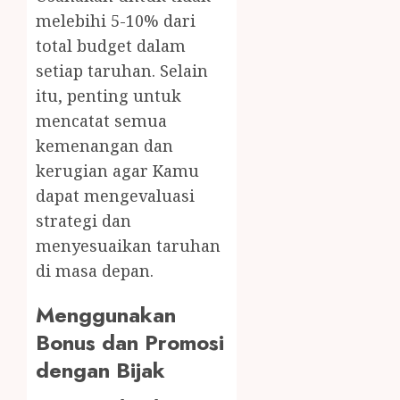
melebihi 5-10% dari
total budget dalam
setiap taruhan. Selain
itu, penting untuk
mencatat semua
kemenangan dan
kerugian agar Kamu
dapat mengevaluasi
strategi dan
menyesuaikan taruhan
di masa depan.
Menggunakan
Bonus dan Promosi
dengan Bijak