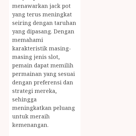
menawarkan jack pot
yang terus meningkat
seiring dengan taruhan
yang dipasang. Dengan
memahami
karakteristik masing-
masing jenis slot,
pemain dapat memilih
permainan yang sesuai
dengan preferensi dan
strategi mereka,
sehingga
meningkatkan peluang
untuk meraih
kemenangan.