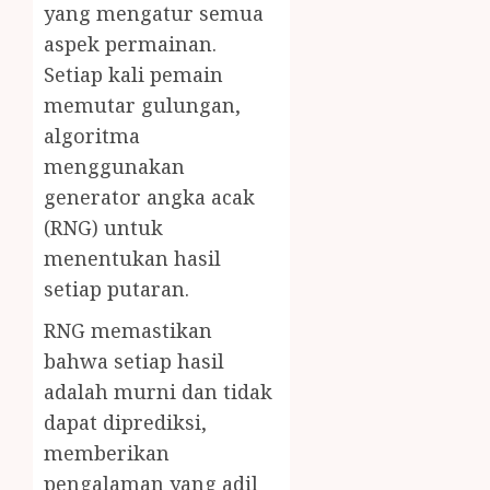
yang mengatur semua
aspek permainan.
Setiap kali pemain
memutar gulungan,
algoritma
menggunakan
generator angka acak
(RNG) untuk
menentukan hasil
setiap putaran.
RNG memastikan
bahwa setiap hasil
adalah murni dan tidak
dapat diprediksi,
memberikan
pengalaman yang adil