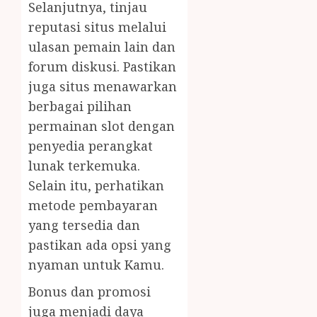
Selanjutnya, tinjau
reputasi situs melalui
ulasan pemain lain dan
forum diskusi. Pastikan
juga situs menawarkan
berbagai pilihan
permainan slot dengan
penyedia perangkat
lunak terkemuka.
Selain itu, perhatikan
metode pembayaran
yang tersedia dan
pastikan ada opsi yang
nyaman untuk Kamu.
Bonus dan promosi
juga menjadi daya