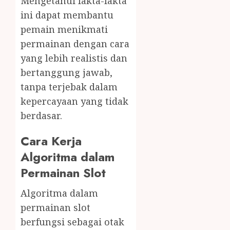
Mengetahui fakta-fakta
ini dapat membantu
pemain menikmati
permainan dengan cara
yang lebih realistis dan
bertanggung jawab,
tanpa terjebak dalam
kepercayaan yang tidak
berdasar.
Cara Kerja
Algoritma dalam
Permainan Slot
Algoritma dalam
permainan slot
berfungsi sebagai otak