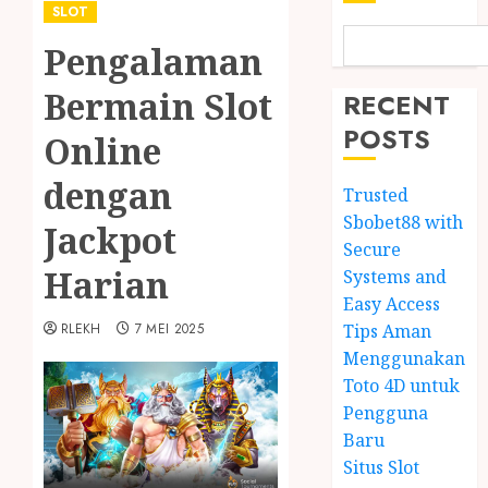
SLOT
Pengalaman
Bermain Slot
RECENT
POSTS
Online
dengan
Trusted
Sbobet88 with
Jackpot
Secure
Harian
Systems and
Easy Access
RLEKH
7 MEI 2025
Tips Aman
Menggunakan
Toto 4D untuk
Pengguna
Baru
Situs Slot