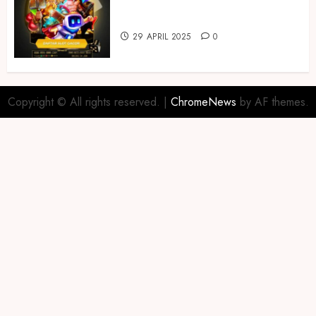
10 Situs Slot Online dengan
Bonus Referral Terbaik
29 APRIL 2025
0
Copyright © All rights reserved.
|
ChromeNews
by AF themes.