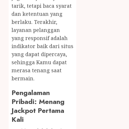
tarik, tetapi baca syarat
dan ketentuan yang
berlaku. Terakhir,
layanan pelanggan
yang responsif adalah
indikator baik dari situs
yang dapat dipercaya,
sehingga Kamu dapat
merasa tenang saat
bermain.
Pengalaman
Pribadi: Menang
Jackpot Pertama
Kali