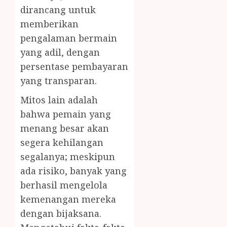
dirancang untuk
memberikan
pengalaman bermain
yang adil, dengan
persentase pembayaran
yang transparan.
Mitos lain adalah
bahwa pemain yang
menang besar akan
segera kehilangan
segalanya; meskipun
ada risiko, banyak yang
berhasil mengelola
kemenangan mereka
dengan bijaksana.