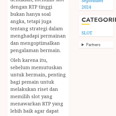
September
dengan RTP tinggi
2024
bukan hanya soal
CATEGORI
angka, tetapi juga
tentang strategi dalam
SLOT
menghadapi permainan
dan mengoptimalkan
Partners
pengalaman bermain.
Oleh karena itu,
sebelum memutuskan
untuk bermain, penting
bagi pemain untuk
melakukan riset dan
memilih slot yang
menawarkan RTP yang
lebih baik agar dapat