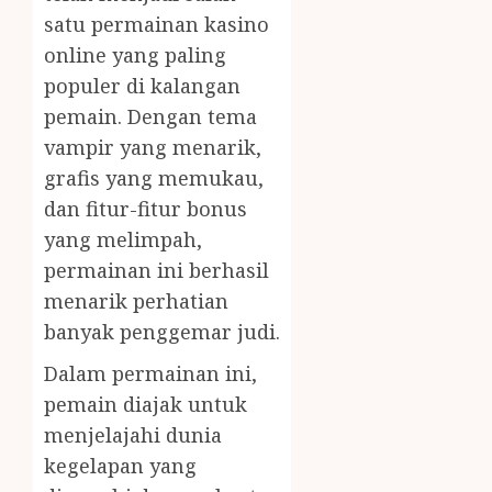
satu permainan kasino
online yang paling
populer di kalangan
pemain. Dengan tema
vampir yang menarik,
grafis yang memukau,
dan fitur-fitur bonus
yang melimpah,
permainan ini berhasil
menarik perhatian
banyak penggemar judi.
Dalam permainan ini,
pemain diajak untuk
menjelajahi dunia
kegelapan yang