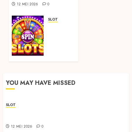
12 MEI 2026
0
SLOT
Tips
Aman
Menggunakan
Toto 4D
untuk
Pengguna
Baru
28 APRIL
YOU MAY HAVE MISSED
2026
0
SLOT
Trusted Sbobet88 with Secure Systems and Easy
Access
12 MEI 2026
0