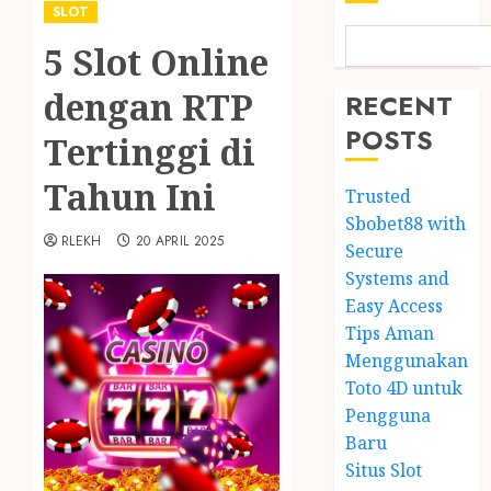
SLOT
5 Slot Online
dengan RTP
RECENT
POSTS
Tertinggi di
Tahun Ini
Trusted
Sbobet88 with
RLEKH
20 APRIL 2025
Secure
Systems and
Easy Access
Tips Aman
Menggunakan
Toto 4D untuk
Pengguna
Baru
Situs Slot