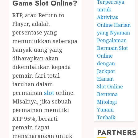
Game Slot Online?
Terpercaya
untuk
RTP, atau Return to
Aktivitas
Player, adalah
Online Harian
persentase yang
yang Nyaman
Pengalaman
menunjukkan seberapa
Bermain Slot
banyak uang yang
Online
diharapkan akan
dengan
dikembalikan kepada
Jackpot
pemain dari total
Harian
taruhan dalam
Slot Online
permainan
slot
online.
Bertema
Misalnya, jika sebuah
Mitologi
Yunani
permainan memiliki
Terbaik
RTP 95%, berarti
pemain dapat
PARTNERS
mengharapkan untuk