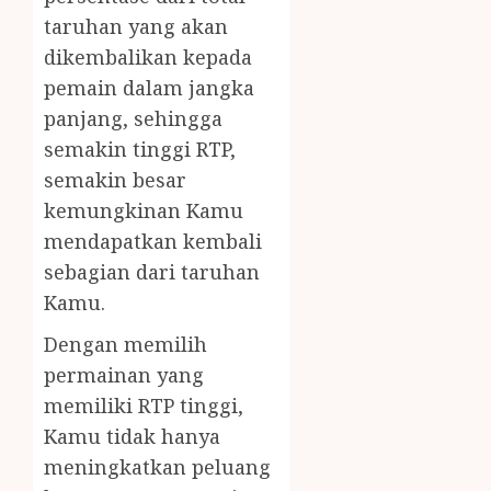
taruhan yang akan
dikembalikan kepada
pemain dalam jangka
panjang, sehingga
semakin tinggi RTP,
semakin besar
kemungkinan Kamu
mendapatkan kembali
sebagian dari taruhan
Kamu.
Dengan memilih
permainan yang
memiliki RTP tinggi,
Kamu tidak hanya
meningkatkan peluang