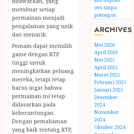
slot deposit
ditawarkan, yang
ovo tanpa
membuat setiap
potongan
permainan menjadi
pengalaman yang unik
ARCHIVES
dan menarik.
Mei 2026
Pemain dapat memilih
April 2026
game dengan RTP
Mei 2025
tinggi untuk
April 2025
meningkatkan peluang
Maret 2025
mereka, tetapi tetap
Februari 2025
harus ingat bahwa
Januari 2025
permainan ini tetap
Desember
didasarkan pada
2024
November
keberuntungan.
2024
Dengan pemahaman
Oktober 2024
yang baik tentang RTP,