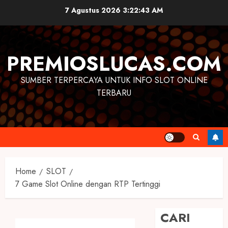
Skip
7 Agustus 2026
3:22:44 AM
to
content
PREMIOSLUCAS.COM
SUMBER TERPERCAYA UNTUK INFO SLOT ONLINE
TERBARU
Home
SLOT
7 Game Slot Online dengan RTP Tertinggi
CARI