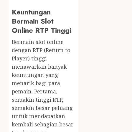
Keuntungan
Bermain Slot
Online RTP Tinggi
Bermain slot online
dengan RTP (Return to
Player) tinggi
menawarkan banyak
keuntungan yang
menarik bagi para
pemain. Pertama,
semakin tinggi RTP,
semakin besar peluang
untuk mendapatkan
kembali sebagian besar